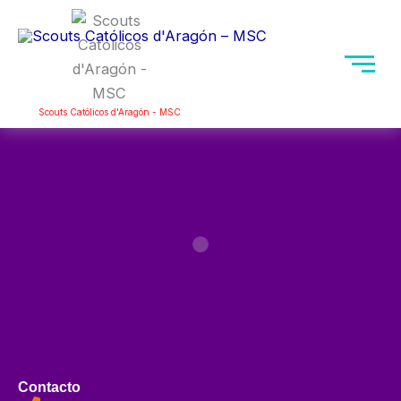
Ir
Mai
al
Men
contenido
Scouts Católicos d'Aragón - MSC
Contacto